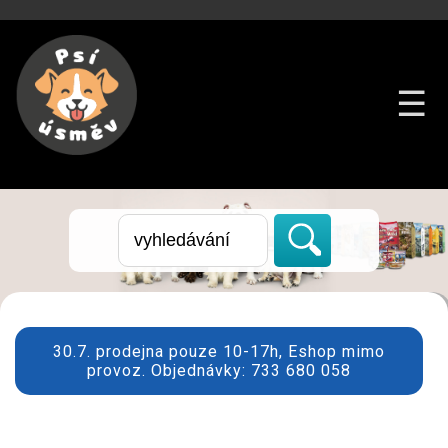
☰
30.7. prodejna pouze 10-17h, Eshop mimo
provoz. Objednávky: 733 680 058