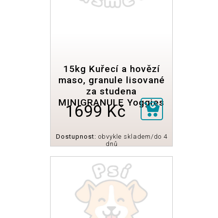
15kg Kuřecí a hovězí
maso, granule lisované
za studena
MINIGRANULE Yoggies
1699 Kč
Dostupnost:
obvykle skladem/do 4
dnů