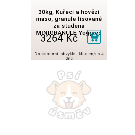
30kg, Kuřecí a hovězí
maso, granule lisované
za studena
MINIGRANULE Yoggies
3264 Kč
Dostupnost:
obvykle skladem/do 4
dnů