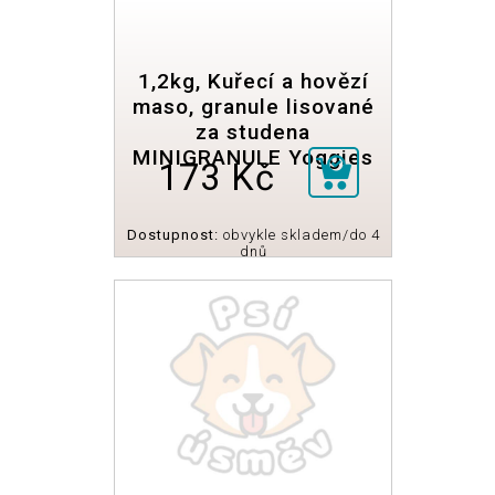
1,2kg, Kuřecí a hovězí
maso, granule lisované
za studena
MINIGRANULE Yoggies
173 Kč
Dostupnost:
obvykle skladem/do 4
dnů