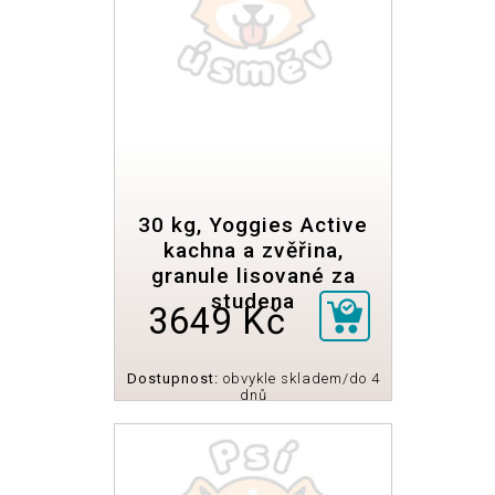
30 kg, Yoggies Active
kachna a zvěřina,
granule lisované za
studena
3649 Kč
Dostupnost:
obvykle skladem/do 4
dnů