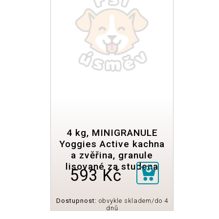
4 kg, MINIGRANULE
Yoggies Active kachna
a zvěřina, granule
lisované za studena
593 Kč
Dostupnost:
obvykle skladem/do 4
dnů