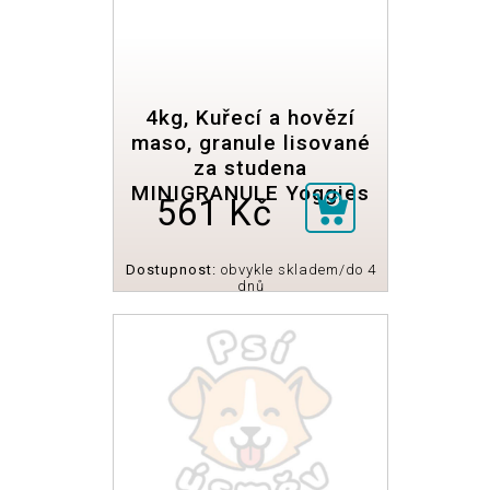
4kg, Kuřecí a hovězí
maso, granule lisované
za studena
MINIGRANULE Yoggies
561 Kč
Dostupnost:
obvykle skladem/do 4
dnů