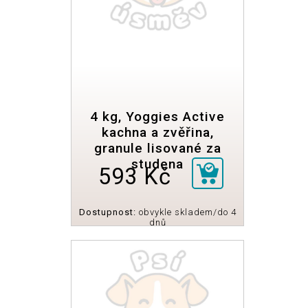
4 kg, Yoggies Active
kachna a zvěřina,
granule lisované za
studena
593 Kč
Dostupnost:
obvykle skladem/do 4
dnů