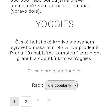
680 058 nebo pokud jsme právě
online, můžete nám napsat na chat
(vpravo dole).
YOGGIES
České holistické krmivo s obsahem
syrového masa min. 86 %. Na prodejně
(Praha 10) nabízíme kompletní sortiment
granulí a doplňků krmiva Yoggies.
Granule pro psy
>
Yoggies
Řadit
1
2