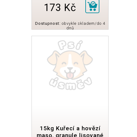
173 Kč
Dostupnost:
obvykle skladem/do 4
dnů
15kg Kuřecí a hovězí
maso, granule lisované