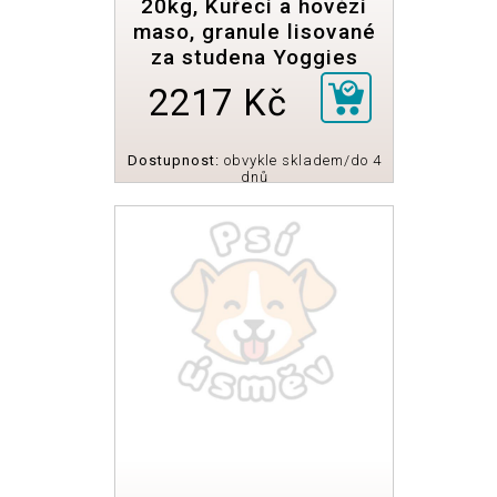
20kg, Kuřecí a hovězí
maso, granule lisované
za studena Yoggies
2217 Kč
Dostupnost:
obvykle skladem/do 4
dnů