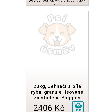
Dostupnost:
obvykle skladem/do 4
dnů
20kg, Jehnečí a bílá
ryba, granule lisované
za studena Yoggies
2406 Kč