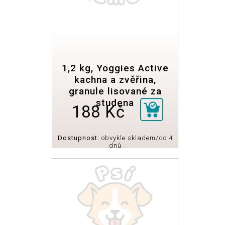
1,2 kg, Yoggies Active
kachna a zvěřina,
granule lisované za
studena
188 Kč
Dostupnost:
obvykle skladem/do 4
dnů