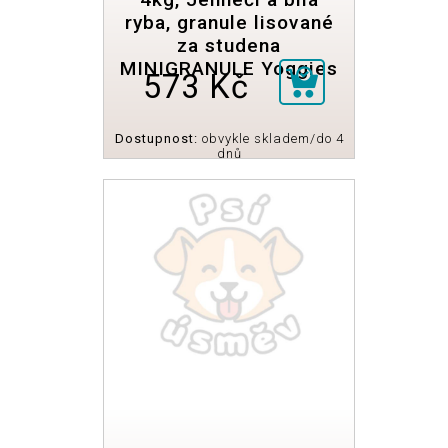
ryba, granule lisované
za studena
MINIGRANULE Yoggies
573 Kč
Dostupnost:
obvykle skladem/do 4
dnů