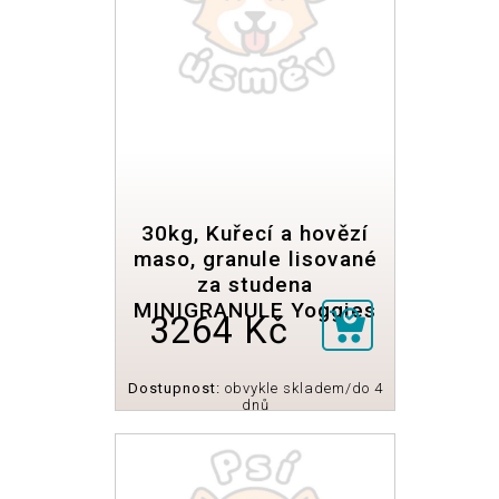
30kg, Kuřecí a hovězí
maso, granule lisované
za studena
MINIGRANULE Yoggies
3264 Kč
Dostupnost:
obvykle skladem/do 4
dnů