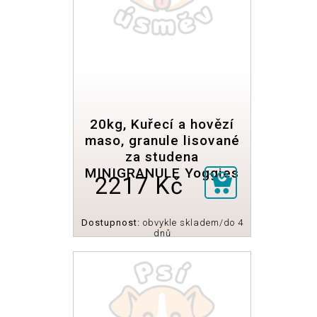
20kg, Kuřecí a hovězí
maso, granule lisované
za studena
MINIGRANULE Yoggies
2217 Kč
Dostupnost:
obvykle skladem/do 4
dnů