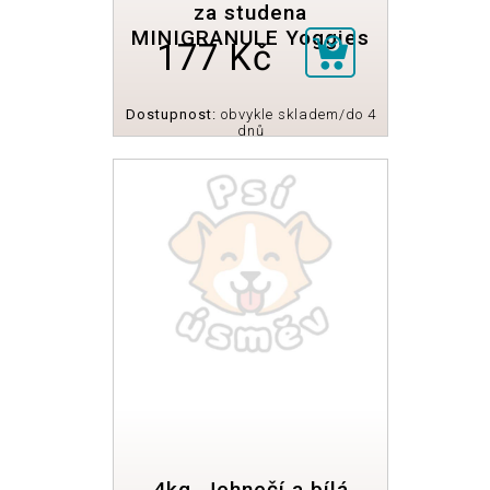
za studena
MINIGRANULE Yoggies
177 Kč
Dostupnost:
obvykle skladem/do 4
dnů
4kg, Jehnečí a bílá