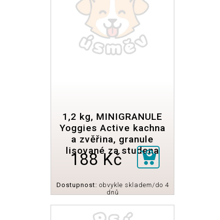
1,2 kg, MINIGRANULE
Yoggies Active kachna
a zvěřina, granule
lisované za studena
188 Kč
Dostupnost:
obvykle skladem/do 4
dnů