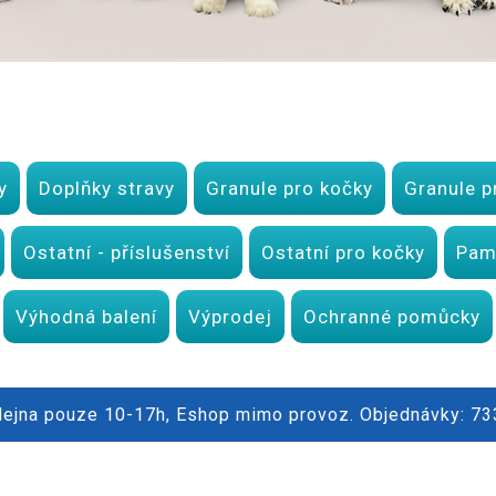
y
Doplňky stravy
Granule pro kočky
Granule p
Ostatní - příslušenství
Ostatní pro kočky
Pam
Výhodná balení
Výprodej
Ochranné pomůcky
dejna pouze 10-17h, Eshop mimo provoz. Objednávky: 7