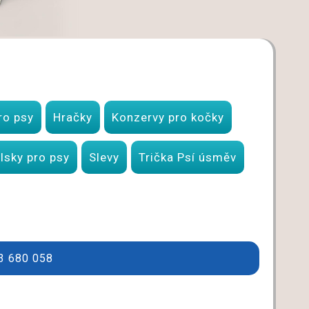
ro psy
Hračky
Konzervy pro kočky
lsky pro psy
Slevy
Trička Psí úsměv
33 680 058