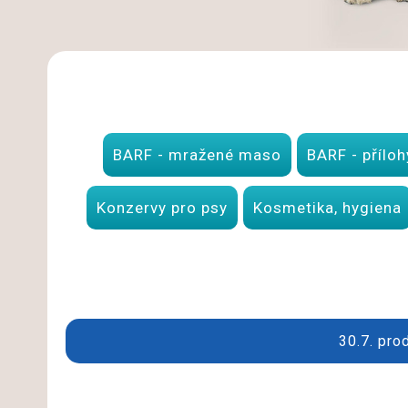
BARF - mražené maso
BARF - příloh
Konzervy pro psy
Kosmetika, hygiena
30.7. pro