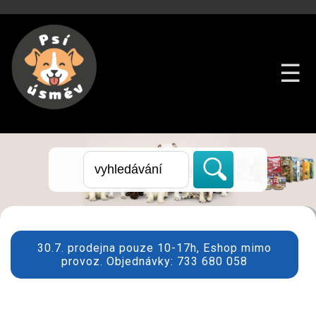
☰
30.7. prodejna pouze 10-17h, Eshop mimo
provoz. Objednávky: 733 680 058