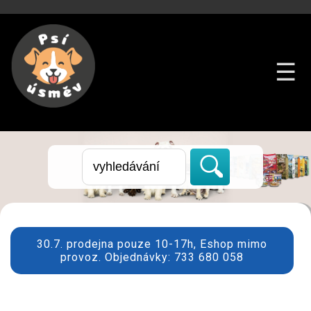
☰
30.7. prodejna pouze 10-17h, Eshop mimo
provoz. Objednávky: 733 680 058