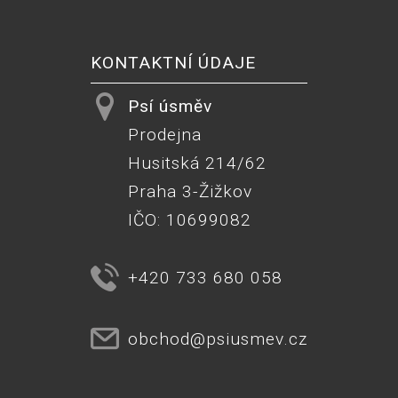
KONTAKTNÍ ÚDAJE
Psí úsměv
Prodejna
Husitská 214/62
Praha 3-Žižkov
IČO: 10699082
+420 733 680 058
obchod@psiusmev.cz