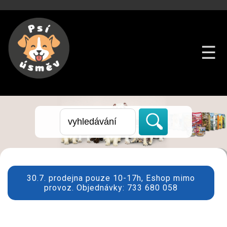
☰
30.7. prodejna pouze 10-17h, Eshop mimo
provoz. Objednávky: 733 680 058