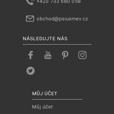
+420 733 680 058
obchod@psiusmev.cz
NÁSLEDUJTE NÁS
MŮJ ÚČET
Můj účet