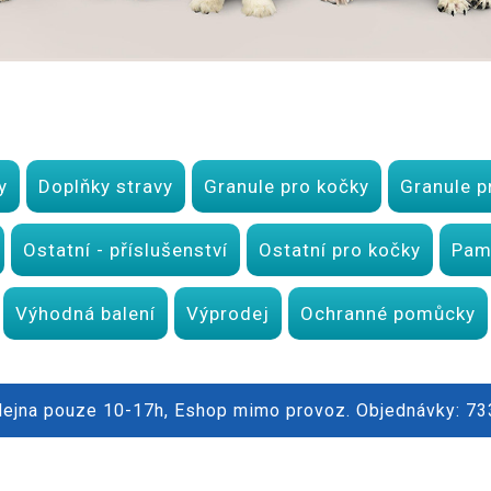
y
Doplňky stravy
Granule pro kočky
Granule p
Ostatní - příslušenství
Ostatní pro kočky
Pam
Výhodná balení
Výprodej
Ochranné pomůcky
dejna pouze 10-17h, Eshop mimo provoz. Objednávky: 7