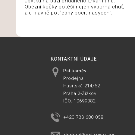
úbytku na bázi přidaného L-karnitinu.
Obézní kočky potěší nejen výborná chuť,
ale hlavně potřebný pocit nasycení.
KONTAKTNÍ ÚDAJE
Psí úsměv
Prodejna
Husitská 214/62
Praha 3-Žižkov
IČO: 10699082
+420 733 680 058