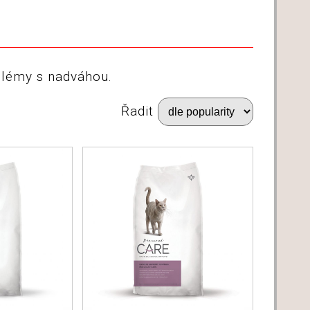
E
oblémy s nadváhou.
Řadit