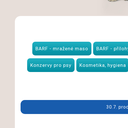
BARF - mražené maso
BARF - příloh
Konzervy pro psy
Kosmetika, hygiena
30.7. pro