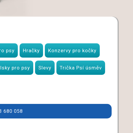
ro psy
Hračky
Konzervy pro kočky
lsky pro psy
Slevy
Trička Psí úsměv
33 680 058