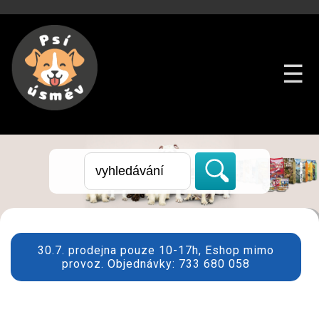
☰
30.7. prodejna pouze 10-17h, Eshop mimo
provoz. Objednávky: 733 680 058