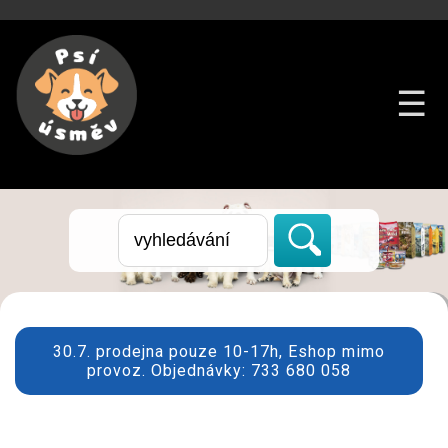
☰
30.7. prodejna pouze 10-17h, Eshop mimo
provoz. Objednávky: 733 680 058