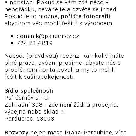
a nonstop. Pokud se vám zdá něco v
nepořádku, neváhejte a ozvěte se ihned.
Pokud je to možné,
pořiďte fotografii
,
abychom věc mohli řešit i s výrobcem.
dominik@psiusmev.cz
724 817 819
Napsat (pravdivou) recenzi kamkoliv máte
plné právo, ovšem prosíme, abyste nás s
problémem kontaktovali a my to mohli
řešit k vaší spokojenosti.
Sídlo společnosti
Psí úsměv s.r.o.
Zahradní 398 - zde
není
žádná prodejna,
výdejna nebo sklad !!!
Pardubice, 53003
Rozvozy
nejen masa
Praha-Pardubice
, více