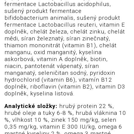
fermentace Lactobacillus acidophilus,
sušený produkt fermentace
bifidobacterium animalis, sušený produkt
fermentace Lactobacillus reuteri, vitamin E
doplněk, chelát železa, chelát zinku, chelát
mědi, síran železnatý, síran zinečnatý,
thiamon mononitrát (vitamin B1), chelát
manganu, oxid manganitý, kyselina
askorbová, vitamin A doplněk, biotin,
niacin, pantotenát vápenatý, síran
manganatý, seleničitan sodný, pyridoxin
hydrochlorid (vitamin B6), vitamín B12
doplněk, riboflavin (vitamin B2), vitamin D3
doplněk, kyselina listová.
Analytické složky:
hrubý protein 22 %,
hrubé oleje a tuky 6-8 %, hrubá vláknina 10
%, vlhkost 10 %, zinek 150 mg/kg, selen
0,35 mg/kg, vitamin E 300 IU/kg, omega 6
mastné kyseliny 2 %, omega 3 mastné