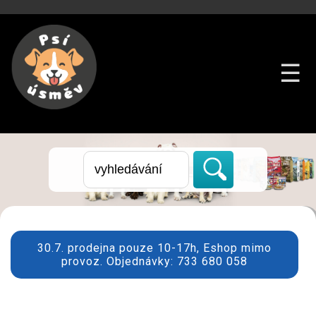
☰
30.7. prodejna pouze 10-17h, Eshop mimo
provoz. Objednávky: 733 680 058