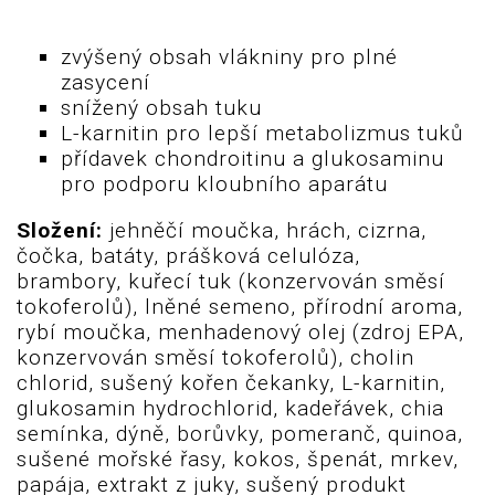
zvýšený obsah vlákniny pro plné
zasycení
snížený obsah tuku
L-karnitin pro lepší metabolizmus tuků
přídavek chondroitinu a glukosaminu
pro podporu kloubního aparátu
Složení:
jehněčí moučka, hrách, cizrna,
čočka, batáty, prášková celulóza,
brambory, kuřecí tuk (konzervován směsí
tokoferolů), lněné semeno, přírodní aroma,
rybí moučka, menhadenový olej (zdroj EPA,
konzervován směsí tokoferolů), cholin
chlorid, sušený kořen čekanky, L-karnitin,
glukosamin hydrochlorid, kadeřávek, chia
semínka, dýně, borůvky, pomeranč, quinoa,
sušené mořské řasy, kokos, špenát, mrkev,
papája, extrakt z juky, sušený produkt